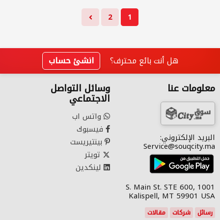
2
1
هل أنت بائع محترف؟
انشئ حساب
معلومات عنا
وسائل التواصل
الاجتماعي
واتس اب
فيسبوك
البريد الإلكتروني:
بينتيريست
Service@souqcity.ma
تويتر
لينكدين
1001 S. Main St. STE 600,
Kalispell, MT 59901 USA
رسائل
شركات
مقالات