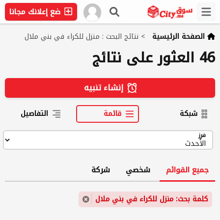
ضع إعلانك مجانا
الصفحة الرئيسية
>
نتائج البحث : منزل للكراء في بني ملال
46 العثور على نتائج
إنشاء تنبيه
شبكة
قائمة
التفاصيل
فرز
جميع القوائم
شخصي
شركة
كلمة بحث: منزل للكراء في بني ملال