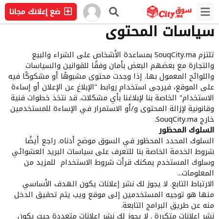
ضع إعلانك مجانا
سياسات المحتوى
تلتزم SouqCity.ma بمساعدة الأشخاص على الشراء والبيع
والتجارة مع بعضهم البعض بأمان وفقًا للقوانين والسياسات
واللوائح المعمول بها. إذا وجدت محتوى مشبوهًا أو مشكوكًا فيه
على الموقع، فيرجى استخدام روابط "الإبلاغ عن الإعلان أو إساءة
الاستخدام" الخاصة بنا لإبلاغنا بأي مشكلات. قد نتخذ خطوات فنية
وقانونية لإزالة المحتوى و/أو الاستمرار في الإساءة للمستخدمين
خارج SouqCity.ma.
السلوك المحظور
السلوك المحدد المحظور في السوق موضح أدناه. راجع أيضًا
شروط الخدمة الخاصة بنا للتعرف على سياسات البريد العشوائي
وسلوك المستخدم يمكنك قرأت شروط الاستخدام للمزيد من
المعلومات...
الارتباط التابع. لا يجوز لك نشر إعلانات يكون الهدف الأساسي
منها هو توجيه المستخدمين إلى موقع ويب يتم تحقيق الدخل
منه عن طريق البرامج التابعة.
نشر إعلانات متكررة . لا يجوز لك نشر إعلانات متعددة حيث يكون