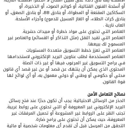
الأسلحة (بما في ذلك، على سبيل المثال لا الحصر، الأسلحة النارية،
أو أسلحة الفنون القتالية، أو كواتم الصوت، أو الذخيرة، أو
السكاكين المقنعة أو المطواة، أو بنادق BB، أو بنادق الصعق، أو
بنادق كرات الطلاء، أو الغاز المسيل للدموع) وأجزاء الأسلحة.
العاب نارية .
العناصر التي تحتوي على مواد خطرة أو مبيدات حشرية.
العناصر التي تقيد النقل (مثل التذاكر أو القسائم) والعناصر غير
المسموح لك ببيعها.
العناصر التي تعزز خطط التسويق متعددة المستويات
العناصر المستخدمة لطلب عناوين البريد الإلكتروني لاستخدامها
في برامج التسويق غير المرغوب فيها أو غير ذات الصلة
المحتوى الذي يمكن أن ينتهك عن قصد أو عن غير قصد أي قانون
محلي أو حكومي أو وطني أو دولي معمول به، أو أي لوائح لها
قوة القانون.
نصائح التعامل الأمن
الحذر من الرسائل الاحتيالية: يجب أن تكون حذرًا عند فتح رسائل
البريد الإلكتروني غير المعروفة أو التي تحتوي على روابط غريبة.
تجنب النقر على الروابط غير المشروعة أو تحميل المرفقات غير
المعروفة، حيث يمكن أن تحتوي على برامج ضارة.
التحقق من المرسل: قبل أن تقدم أي معلومات شخصية أو مالية