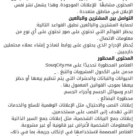
المحتوى مشابهًا للإعلانات الموجودة. وهذا يشمل نشر نفس
الإعلان في مناطق متعددة .
التواصل بين المشترين والبائعين
لحماية المشترين والبائعين نطبق القواعد التالية:
يحظر القوائم التي تحتوي على صور تحتوي على أي نوع من
معلومات الاتصال .
يُحظر الإدراج الذي يحتوي على روابط لنماذج إنشاء عملاء محتملين
خارجيين .
المحتوى المحظور
العناصر المحظورة تحديدًا على SouqCity.ma:
مدمن على الكحول المشروبات والتبغ . _
الحيوانات والنباتات والحشرات التي يتم تنظيم بيعها أو حظر
بيعها بموجب القوانين المعمول بها .
الدم وسوائل الجسم وأجزاء الجسم.
محظورة البضائع .
إعلانات النصب والاحتيال، مثل الإعلانات الوهمية للسلع والخدمات
التي تهدف إلى النصب على مستخدمين.
إعلانات جمع البيانات الشخصية، مثل إعلانات جمع السير الذاتية
والمعلومات الشخصية لأغراض غير قانونية أو غير مشروعة.
العناصر المصممة لاستخدامها في ارتكاب جريمة، بما في ذلك،