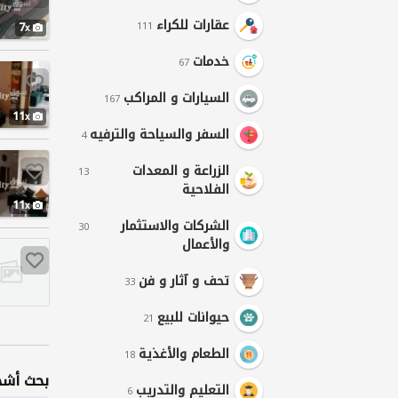
عقارات للكراء
7
111
خدمات
67
السيارات و المراكب
167
11
السفر والسياحة والترفيه
4
الزراعة و المعدات
13
الفلاحية
11
الشركات والاستثمار
30
والأعمال
تحف و آثار و فن
33
حيوانات للبيع
21
الطعام والأغذية
18
بحث أشخ
التعليم والتدريب
6