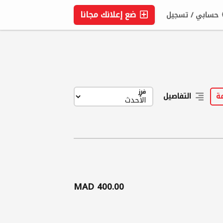
ضع إعلانك مجانا
حسابي / تسجيل
تم الحفظ
0
فرز
ة
التفاصيل
400.00 MAD