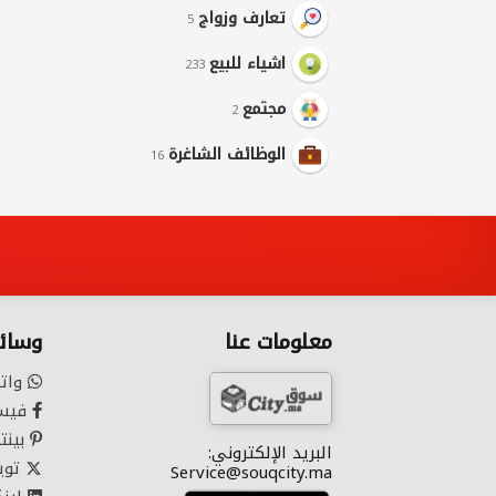
تعارف وزواج
5
اشياء للبيع
233
مجتمع
2
الوظائف الشاغرة
16
معلومات عنا
وسائل
وات
فيس
بينت
البريد الإلكتروني:
تويت
Service@souqcity.ma