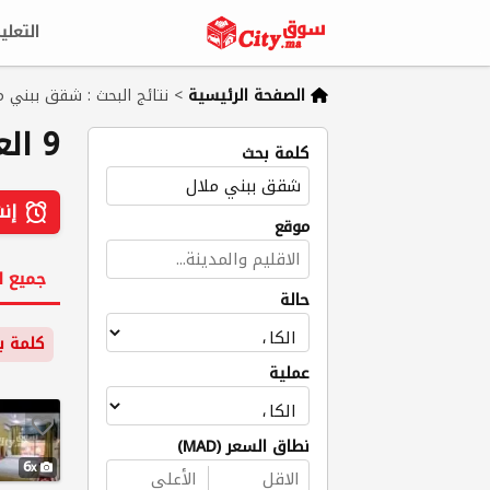
التعلي
الصفحة الرئيسية
>
نتائج البحث : شقق ببني م
9 العثور على نتائج
كلمة بحث
إنش
موقع
جميع ا
حالة
كلمة ب
عملية
نطاق السعر (MAD)
6