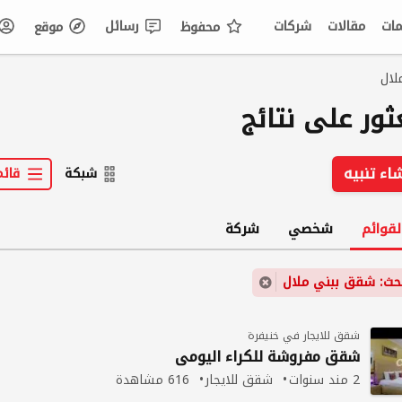
مات
مقالات
شركات
رسائل
محفوظ
موقع
لال
اء تنبيه
شبكة
قائم
لقوائم
شخصي
شركة
حث: شقق ببني ملال
شقق للايجار في خنيفرة
شقق
مفروشة للكراء اليومي
2 مند سنوات
شقق للايجار
616 مشاهدة