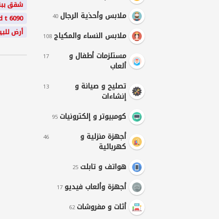
شقق
بب
ملابس وأحذية الرجال
40
d t 6090
أرض للبي
ملابس النساء والمكياج
108
مستلزمات أطفال و
17
ألعاب
تصليح و صيانة و
13
إنشاءات
كومبيوتر و إلكترونيات
95
أجهزة منزلية و
46
كهربائية
هواتف و تابلت
25
أجهزة وألعاب فيديو
17
أثات و مفروشات
62