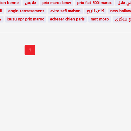
ني
ملال
prix fiat 500l maroc
prix maroc bmw
ملابس
mion benne
new hollan
كلاب للبيع
avito safi maison
engin terrassement
ال
ع بيوكرى
mot moto
acheter chien paris
isuzu npr prix maroc
د
1