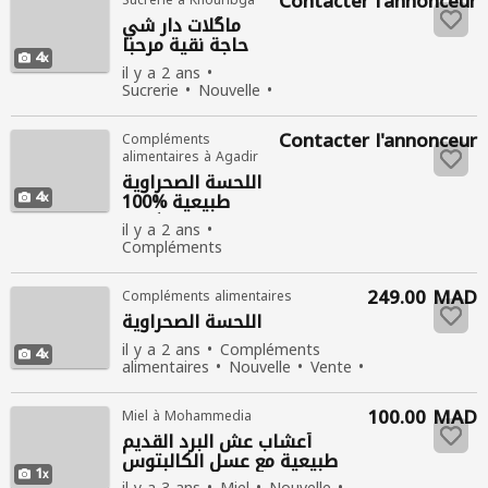
Contacter l'annonceur
Sucrerie à Khouribga
ماگلات دار شي
حاجة نقية مرحبا
4
بالجميع
il y a 2 ans
Sucrerie
Nouvelle
Vente
476
personnes consultées
Contacter l'annonceur
Compléments
alimentaires à Agadir
اللحسة الصحراوية
4
طبيعية %100
اكادير
il y a 2 ans
Compléments
alimentaires
Nouvelle
Vente
249.00 MAD
Compléments alimentaires
489 personnes
consultées
اللحسة الصحراوية
il y a 2 ans
Compléments
4
alimentaires
Nouvelle
Vente
459 personnes consultées
100.00 MAD
Miel à Mohammedia
أعشاب عش البرد القديم
طبيعية مع عسل الكالبتوس
1