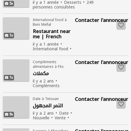
il y a 1 année
Desserts
249
5
personnes consultées
Contacter l'annonceur
International food à
Beni Mellal
Restaurant near
1
me | French
restaurant lane
il y a 1 année
cove- Garcon
International food
321 personnes
consultées
Contacter l'annonceur
Compléments
alimentaires à Fès
مكملات
1
il y a 2 ans
Compléments
alimentaires
Vente
392
Contacter l'annonceur
Date à Tetouan
personnes consultées
التمر المجهول
il y a 2 ans
Date
9
Nouvelle
Vente
501 personnes
consultées