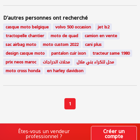
535 personnes
consultées
D'autres personnes ont recherché
casque moto belgique
volvo 500 occasion
jet ls2
tractopelle chantier
moto de quad
camion en vente
sac airbag moto
moto custom 2022
cani plus
design casque moto
pantalon cuir ixon
tracteur same 1980
prix neos maroc
محلات الدراجات
محل للكراء بني ملال
moto cross honda
en harley davidson
1
Êtes-vous un vendeur
Créer un
professionnel ?
compte