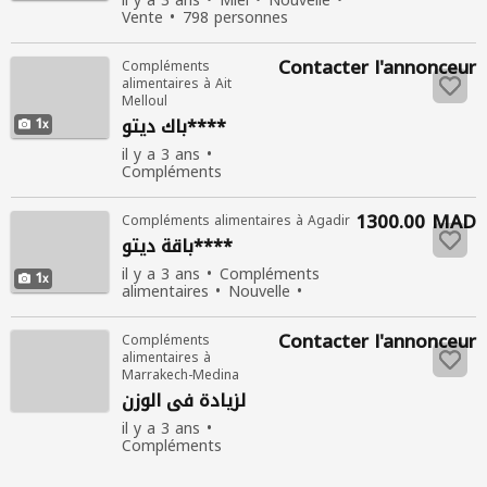
il y a 3 ans
Miel
Nouvelle
Vente
798 personnes
consultées
Contacter l'annonceur
Compléments
alimentaires à Ait
Melloul
1
باك ديتو****
il y a 3 ans
Compléments
alimentaires
Nouvelle
Vente
1300.00 MAD
Compléments alimentaires à Agadir
794 personnes
consultées
باقة ديتو****
il y a 3 ans
Compléments
1
alimentaires
Nouvelle
Vente
647 personnes
consultées
Contacter l'annonceur
Compléments
alimentaires à
Marrakech-Medina
لزيادة في الوزن
il y a 3 ans
Compléments
alimentaires
Nouvelle
Vente