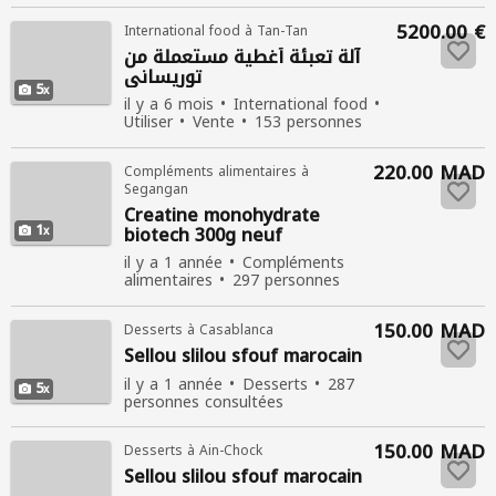
5200.00 €
International food à Tan-Tan
آلة تعبئة أغطية مستعملة من
توريساني
5
il y a 6 mois
International food
Utiliser
Vente
153 personnes
consultées
220.00 MAD
Compléments alimentaires à
Segangan
Creatine monohydrate
1
biotech 300g neuf
il y a 1 année
Compléments
alimentaires
297 personnes
consultées
150.00 MAD
Desserts à Casablanca
Sellou slilou sfouf marocain
il y a 1 année
Desserts
287
5
personnes consultées
150.00 MAD
Desserts à Ain-Chock
Sellou slilou sfouf marocain