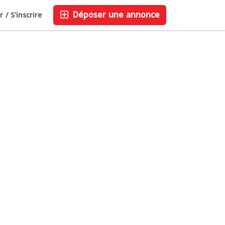
Déposer une annonce
/ S'inscrire
Sauvegardé
FAQ
Blog
Entreprise
0