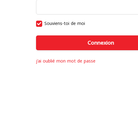
Souviens-toi de moi
W
Connexion
h
a
t
j'ai oublié mon mot de passe
t
o
s
e
l
l
W
h