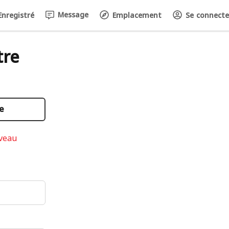
Message
nregistré
Emplacement
Se connecter 
tre
e
uveau