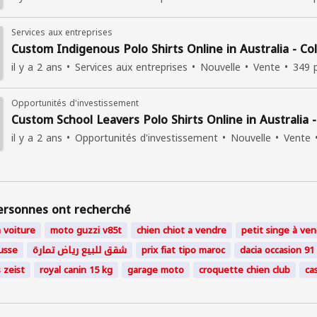
Services aux entreprises
Custom Indigenous Polo Shirts Online in Australia - C
il y a 2 ans
Services aux entreprises
Nouvelle
Vente
349 
Opportunités d'investissement
Custom School Leavers Polo Shirts Online in Australia 
il y a 2 ans
Opportunités d'investissement
Nouvelle
Vente
ersonnes ont recherché
 voiture
moto guzzi v85t
chien chiot a vendre
petit singe à ve
usse
شقق للبيع رياض تمارة
prix fiat tipo maroc
dacia occasion 91
 zeist
royal canin 15 kg
garage moto
croquette chien club
ca