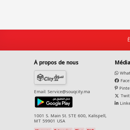
Ê
À propos de nous
Média
What
Face
Pinte
Email: Service@souqcity.ma
Twit
Link
1001 S. Main St. STE 600, Kalispell,
MT 59901 USA