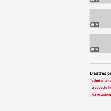
1
1
D'autres p
acheter un a
croquette h
kia occasions