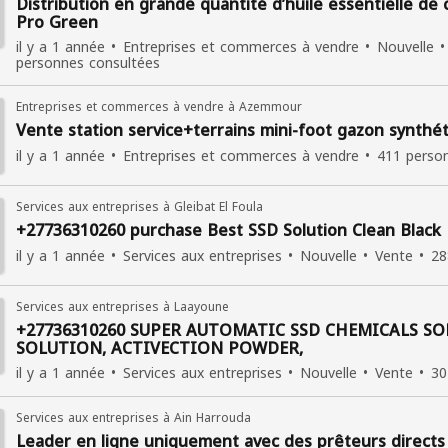
Distribution en grande quantité d’huile essentielle de ci
Pro Green
il y a 1 année
Entreprises et commerces à vendre
Nouvelle
personnes consultées
Entreprises et commerces à vendre à Azemmour
Vente station service+terrains mini-foot gazon synthé
il y a 1 année
Entreprises et commerces à vendre
411 perso
Services aux entreprises à Gleibat El Foula
+27736310260 purchase Best SSD Solution Clean Black 
il y a 1 année
Services aux entreprises
Nouvelle
Vente
28
Services aux entreprises à Laayoune
+27736310260 SUPER AUTOMATIC SSD CHEMICALS SO
SOLUTION, ACTIVECTION POWDER,
il y a 1 année
Services aux entreprises
Nouvelle
Vente
30
Services aux entreprises à Ain Harrouda
Leader en ligne uniquement avec des prêteurs directs