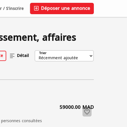
Déposer une annonce
/ S'inscrire
Sauvegardé
FAQ
Blog
Entreprise
0
ssement, affaires
Trier
te
Détail
59000.00 MAD
 personnes consultées