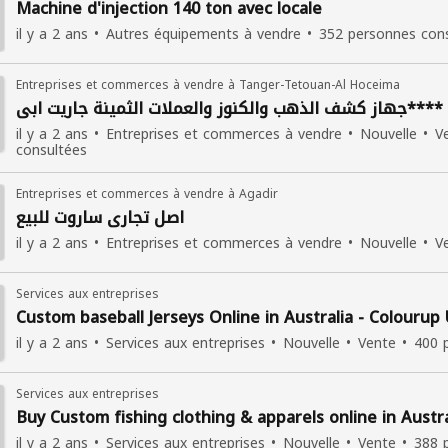
Machine d'injection 140 ton avec locale
il y a 2 ans
Autres équipements à vendre
352 personnes con
Entreprises et commerces à vendre à Tanger-Tetouan-Al Hoceima
جهاز كشف الذهب والكنوز والعملات الثمينة جاريت ابي****
il y a 2 ans
Entreprises et commerces à vendre
Nouvelle
V
consultées
Entreprises et commerces à vendre à Agadir
اصل تجاري ساروت للبيع
il y a 2 ans
Entreprises et commerces à vendre
Nouvelle
V
Services aux entreprises
Custom baseball Jerseys Online in Australia - Colourup
il y a 2 ans
Services aux entreprises
Nouvelle
Vente
400 
Services aux entreprises
Buy Custom fishing clothing & apparels online in Austra
il y a 2 ans
Services aux entreprises
Nouvelle
Vente
388 