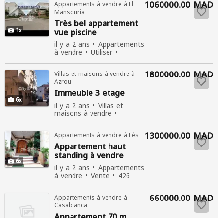
1060000.00 MAD
Appartements à vendre à El
Mansouria
Très bel
appartement
1
vue piscine
il y a 2 ans
Appartements
à vendre
Utiliser
Vente
383 personnes
consultées
1800000.00 MAD
Villas et maisons à vendre à
Azrou
Immeuble 3 etage
6
il y a 2 ans
Villas et
maisons à vendre
Vente
329 personnes
consultées
1300000.00 MAD
Appartements à vendre à Fès
Appartement
haut
standing à vendre
6
centre ville agdal fes
il y a 2 ans
Appartements
à vendre
Vente
426
personnes consultées
660000.00 MAD
Appartements à vendre à
Casablanca
Appartement
70 m