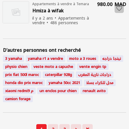
980.00 MAD
Appartements à vendre à Temara
Hmiza à wifak
il y a 2 ans
Appartements à
vendre
486 personnes
consultées
D'autres personnes ont recherché
3 yamaha
yamaha r1 a vendre
moto a 3 roues
نينجا دراجه
physio chien
veste moto a capuche
vente engin tp
prix fiat 500l maroc
caterpillar 928g
دراجات نارية المغرب
honda dio prix maroc
yamaha 50cc 2021
محل للكراء بسلا
xiaomi redmi9 م
un enclos pour chien
renault avito
camion forage