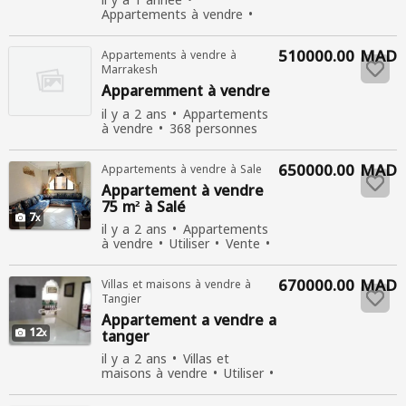
il y a 1 année
Appartements à vendre
339 personnes consultées
510000.00 MAD
Appartements à vendre à
Marrakesh
Apparemment à vendre
il y a 2 ans
Appartements
à vendre
368 personnes
consultées
650000.00 MAD
Appartements à vendre à Sale
Appartement
à vendre
75 m² à Salé
7
il y a 2 ans
Appartements
à vendre
Utiliser
Vente
302 personnes consultées
670000.00 MAD
Villas et maisons à vendre à
Tangier
Appartement
a vendre a
12
tanger
il y a 2 ans
Villas et
maisons à vendre
Utiliser
Vente
450 personnes
consultées