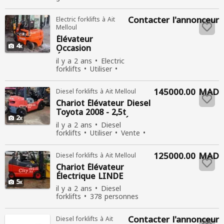
Vente
486 personnes
consultées
Contacter l'annonceur
Electric forklifts à Ait
Melloul
Élévateur
4
Occasion
Électrique chez
il y a 2 ans
Electric
Afriquia Machina
forklifts
Utiliser
Vente
445
personnes consultées
145000.00 MAD
Diesel forklifts à Ait Melloul
Chariot Élévateur Diesel
Toyota 2008 - 2,5t
2
Occasion
en Bon État !
il y a 2 ans
Diesel
forklifts
Utiliser
Vente
315 personnes consultées
125000.00 MAD
Diesel forklifts à Ait Melloul
Chariot Élévateur
Électrique LINDE
5
il y a 2 ans
Diesel
forklifts
378 personnes
consultées
Contacter l'annonceur
Diesel forklifts à Ait