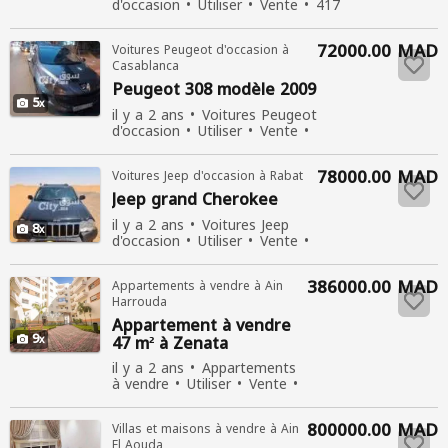
d'occasion
Utiliser
Vente
417
personnes consultées
72000.00 MAD
Voitures Peugeot d'occasion à
Casablanca
Peugeot 308 modèle 2009
5
il y a 2 ans
Voitures Peugeot
d'occasion
Utiliser
Vente
587 personnes consultées
78000.00 MAD
Voitures Jeep d'occasion à Rabat
Jeep grand Cherokee
il y a 2 ans
Voitures Jeep
8
d'occasion
Utiliser
Vente
602 personnes consultées
386000.00 MAD
Appartements à vendre à Ain
Harrouda
Appartement à vendre
9
47 m² à Zenata
il y a 2 ans
Appartements
à vendre
Utiliser
Vente
750 personnes consultées
800000.00 MAD
Villas et maisons à vendre à Ain
El Aouda