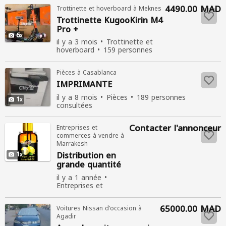
4490.00 MAD
Trottinette et hoverboard à Meknes
Trottinette KugooKirin M4
Pro
+
6
il y a 3 mois
Trottinette et
hoverboard
159 personnes
consultées
Pièces à Casablanca
IMPRIMANTE
il y a 8 mois
Pièces
189 personnes
1
consultées
Contacter l'annonceur
Entreprises et
commerces à vendre à
Marrakesh
1
Distribution en
grande quantité
d’huile essentielle
il y a 1 année
de citron d’Italie –
Entreprises et
Bio
Pro
Green
commerces à
vendre
Nouvelle
65000.00 MAD
Voitures Nissan d'occasion à
Vente
355
Agadir
personnes consultées