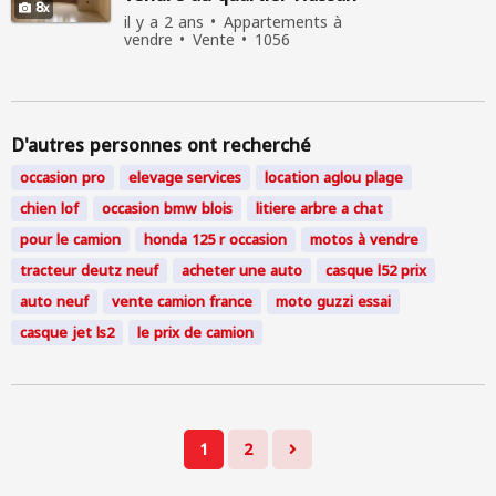
8
il y a 2 ans
Appartements à
vendre
Vente
1056
personnes consultées
D'autres personnes ont recherché
occasion
pro
elevage services
location aglou plage
chien lof
occasion
bmw blois
litiere arbre a chat
pour le camion
honda 125 r
occasion
motos à vendre
tracteur deutz neuf
acheter une auto
casque l52 prix
auto neuf
vente camion france
moto guzzi essai
casque jet ls2
le prix de camion
1
2