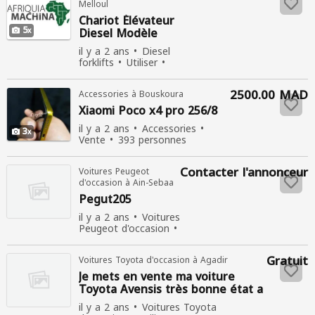
Melloul
Chariot Élévateur
5
Diesel Modèle
1998
il y a 2 ans
Diesel
forklifts
Utiliser
Vente
279
personnes consultées
2500.00 MAD
Accessories à Bouskoura
Xiaomi Poco x4
pro
256/8
il y a 2 ans
Accessories
3
Vente
393 personnes
consultées
Contacter l'annonceur
Voitures Peugeot
d'occasion à Ain-Sebaa
Pegut205
il y a 2 ans
Voitures
Peugeot d'occasion
424 personnes
consultées
Gratuit
Voitures Toyota d'occasion à Agadir
Je mets en vente ma voiture
Toyota Avensis très bonne état a
vendre
il y a 2 ans
Voitures Toyota