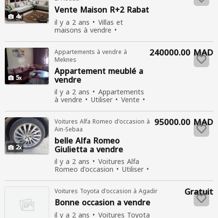
Vente Maison R+2 Rabat
4
il y a 2 ans
Villas et
maisons à vendre
Nouvelle
Vente
475
personnes consultées
240000.00 MAD
Appartements à vendre à
Meknes
Appartement meublé a
5
vendre
il y a 2 ans
Appartements
à vendre
Utiliser
Vente
534 personnes consultées
95000.00 MAD
Voitures Alfa Romeo d'occasion à
Ain-Sebaa
belle Alfa Romeo
2
Giulietta a vendre
il y a 2 ans
Voitures Alfa
Romeo d'occasion
Utiliser
Vente
679 personnes
consultées
Gratuit
Voitures Toyota d'occasion à Agadir
Bonne
occasion
a vendre
il y a 2 ans
Voitures Toyota