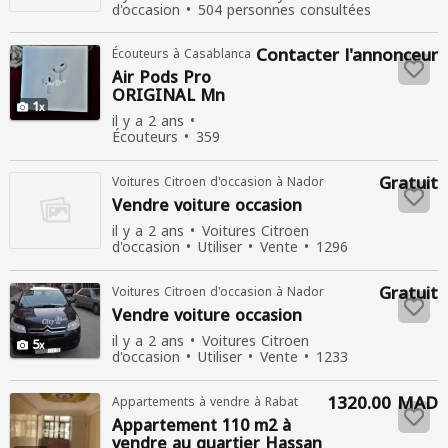
d'occasion
504 personnes consultées
Contacter l'annonceur
Écouteurs à Casablanca
Air Pods
Pro
ORIGINAL Mn
1
????????
il y a 2 ans
Écouteurs
359
personnes consultées
Gratuit
Voitures Citroen d'occasion à Nador
Vendre voiture
occasion
il y a 2 ans
Voitures Citroen
d'occasion
Utiliser
Vente
1296
personnes consultées
Gratuit
Voitures Citroen d'occasion à Nador
Vendre voiture
occasion
il y a 2 ans
Voitures Citroen
5
d'occasion
Utiliser
Vente
1233
personnes consultées
1320.00 MAD
Appartements à vendre à Rabat
Appartement 110 m2 à
vendre au quartier Hassan