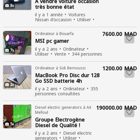
A vendre voiture
occasion
3
très bonne état
il y a 1 année
Voitures
Nissan d'occasion
Utiliser
Vente
400 personnes
consultées
7600.00 MAD
Ordinateur à Bouarfa
MSI pc gamer
il y a 2 ans
Ordinateur
7
Utiliser
Vente
344 personnes
consultées
1200.00 MAD
Ordinateur à Sidi Bernoussi
MacBook
Pro
Disc dur 128
Go SSD batterie 4h
2
il y a 2 ans
Ordinateur
355
personnes consultées
190000.00 MAD
Diesel electric generators à Ait
Melloul
Groupe Électrogène
5
Diesel de Qualité !
il y a 2 ans
Diesel electric
generators
Utiliser