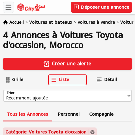
Déposer une annonce
Accueil
>
Voitures et bateaux
>
voitures à vendre
>
Voitur
4 Annonces à Voitures Toyota
d'occasion, Morocco
Créer une alerte
Grille
Liste
Détail
Trier
Tous les Annonces
Personnel
Compagnie
Catégorie: Voitures Toyota d'occasion