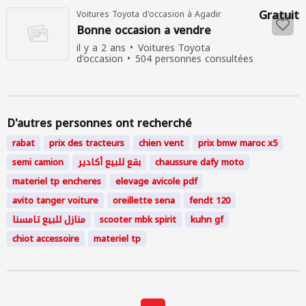
Gratuit
Voitures Toyota d'occasion à Agadir
Bonne occasion a vendre
il y a 2 ans
Voitures Toyota
d'occasion
504 personnes consultées
D'autres personnes ont recherché
rabat
prix des tracteurs
chien vent
prix bmw maroc x5
semi camion
بقع للبيع أكادير
chaussure dafy moto
materiel tp encheres
elevage avicole pdf
avito tanger voiture
oreillette sena
fendt 120
منازل للبيع تامسنا
scooter mbk spirit
kuhn gf
chiot accessoire
materiel tp