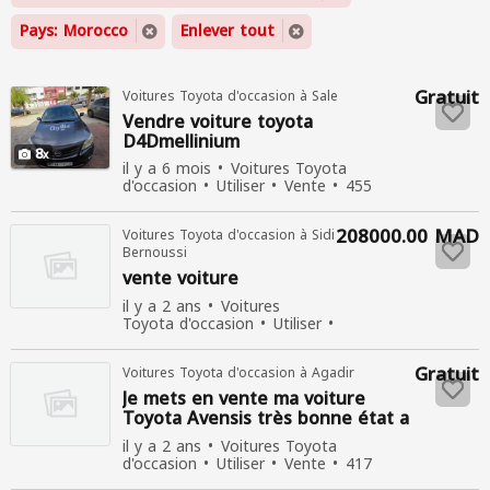
Pays: Morocco
Enlever tout
Gratuit
Voitures Toyota d'occasion à Sale
Vendre voiture toyota
D4Dmellinium
8
il y a 6 mois
Voitures Toyota
d'occasion
Utiliser
Vente
455
personnes consultées
208000.00 MAD
Voitures Toyota d'occasion à Sidi
Bernoussi
vente voiture
il y a 2 ans
Voitures
Toyota d'occasion
Utiliser
Vente
422 personnes
consultées
Gratuit
Voitures Toyota d'occasion à Agadir
Je mets en vente ma voiture
Toyota Avensis très bonne état a
vendre
il y a 2 ans
Voitures Toyota
d'occasion
Utiliser
Vente
417
personnes consultées