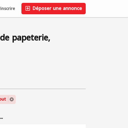
Déposer une annonce
inscrire
Sauvegardé
FAQ
Blog
Entreprise
0
de papeterie,
out
..