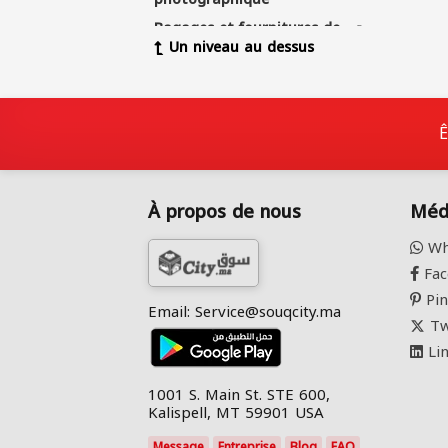
Bagages et fournitures de
5
Un niveau au dessus
voyage
Autres fins
169
Ê
À propos de nous
Méd
Wh
Fac
Pin
Email: Service@souqcity.ma
Tw
Lin
1001 S. Main St. STE 600,
Kalispell, MT 59901 USA
Message
Entreprise
Blog
FAQ