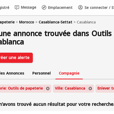
Message
istré
Emplacement
Se connecter / S'
apeterie
>
Morocco
>
Casablanca-Settat
>
Casablanca
une annonce trouvée dans Outils 
ablanca
réer une alerte
les Annonces
Personnel
Compagnie
rie: Outils de papeterie
Ville: Casablanca
Enlever t
'avons trouvé aucun résultat pour votre recherche.