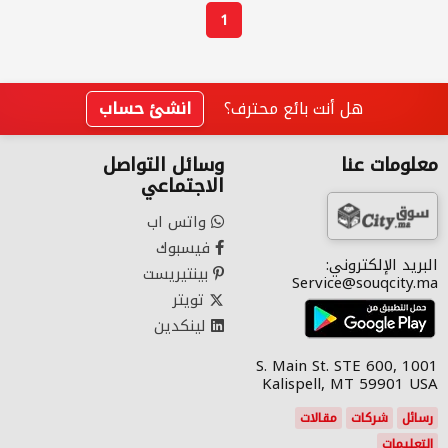
1
هل أنت بائع محترف؟
انشئ حساب
معلومات عنا
وسائل التواصل
الاجتماعي
واتس اب
فيسبوك
البريد الإلكتروني:
بينتيريست
Service@souqcity.ma
تويتر
لينكدين
1001 S. Main St. STE 600,
Kalispell, MT 59901 USA
رسائل
شركات
مقالات
التعليمات